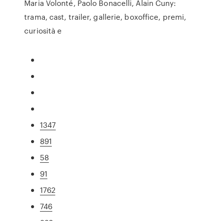
Maria Volonté, Paolo Bonacelli, Alain Cuny:
trama, cast, trailer, gallerie, boxoffice, premi,
curiosità e
1347
891
58
91
1762
746