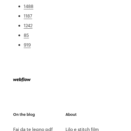
1488
1187
1242
85
919
On the blog
About
Fai da te legno pdf
Lilo e stitch film